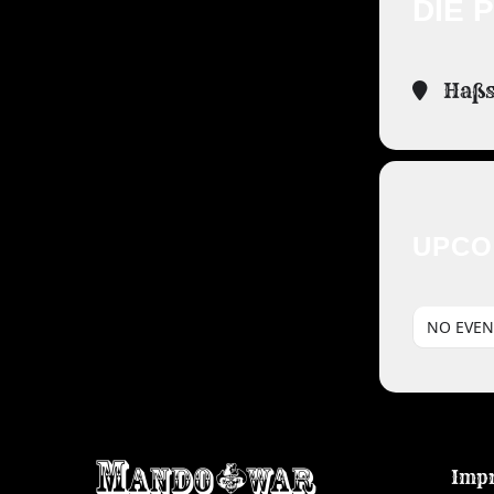
DIE 
Haßst
UPCO
NO EVEN
Imp