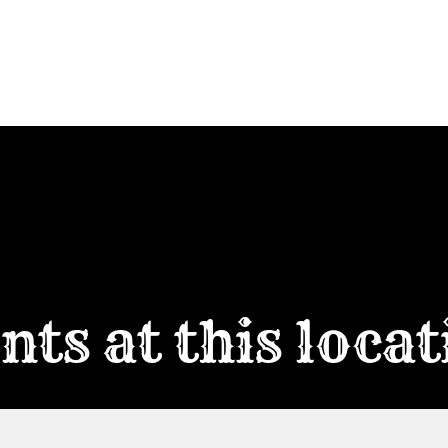
HOME
T
nts at this loca