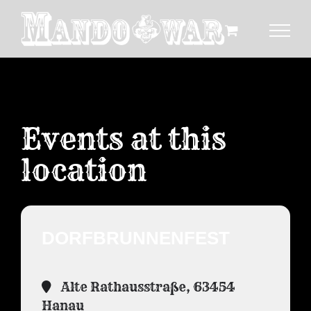
Zum
Inhalt
springen
Events at this
location
DORFBRUNNENFEST
Alte Rathausstraße, 63454
Hanau