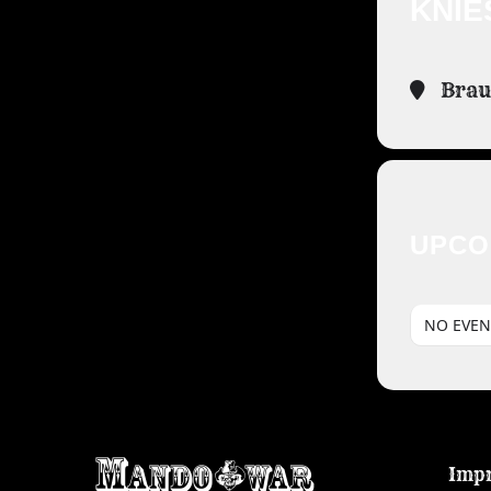
KNIE
Braun
UPCO
NO EVEN
Imp