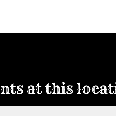
HOME
T
nts at this loca