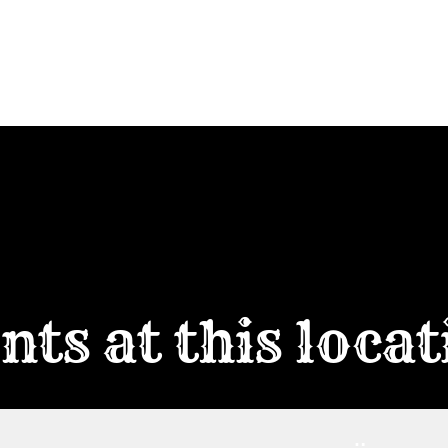
HOME
T
nts at this loca