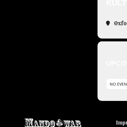
KUL
Oxfo
UPCO
NO EVEN
Imp