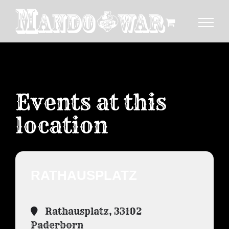
Zum
Inhalt
springen
Events at this
location
RATHAUSPLATZ
Rathausplatz, 33102
Paderborn