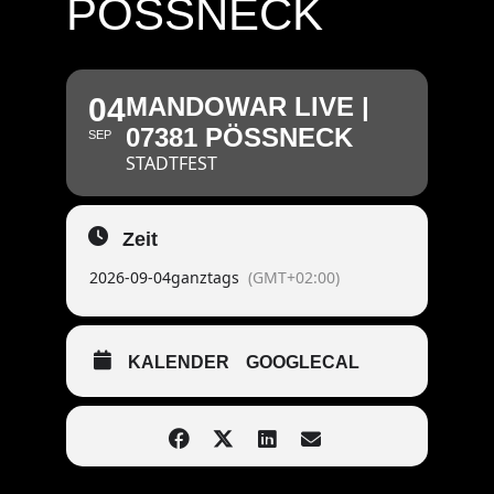
PÖSSNECK
04
MANDOWAR LIVE |
07381 PÖSSNECK
SEP
STADTFEST
Zeit
2026-09-04
ganztags
(GMT+02:00)
KALENDER
GOOGLECAL