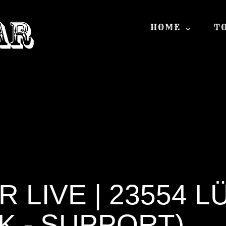
HOME
T
LIVE | 23554 L
K - SUPPORT)