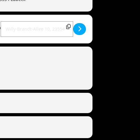
Destination Address - MANDOWAR live | 23554 Lübeck (Torfrock -