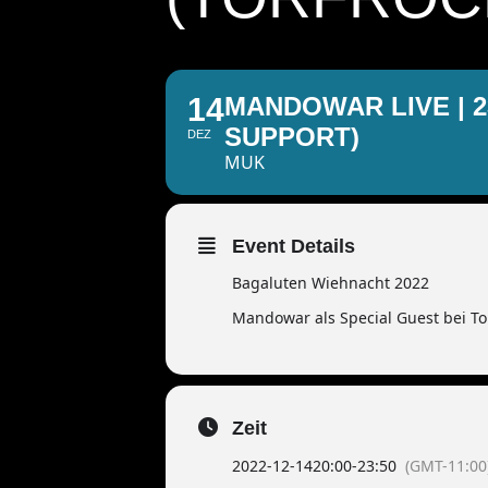
14
MANDOWAR LIVE | 2
SUPPORT)
DEZ
MUK
Event Details
Bagaluten Wiehnacht 2022
Mandowar als Special Guest bei To
Zeit
2022-12-14
20:00
-
23:50
(GMT-11:00