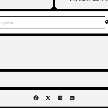
WAR live | 23554 Lübeck (Torfrock - Support) [Q7ZjMj0Hu]