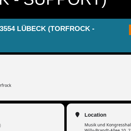
3554 LÜBECK (TORFROCK -
rfrock
Location
Musik und Kongresshal
)
Willy-Brandt-Allee 10, 