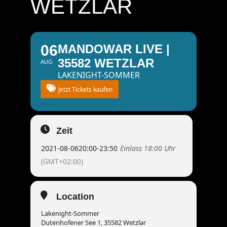
WETZLAR
06
MANDOWAR LIVE |
35582 WETZLAR
AUG
LAKENIGHT-SOMMER
Jetzt Tickets kaufen
Zeit
2021-08-06
20:00
-
23:50
Einlass 18:00 Uhr
(GMT+02:00)
Location
Lakenight-Sommer
Dutenhofener See 1, 35582 Wetzlar