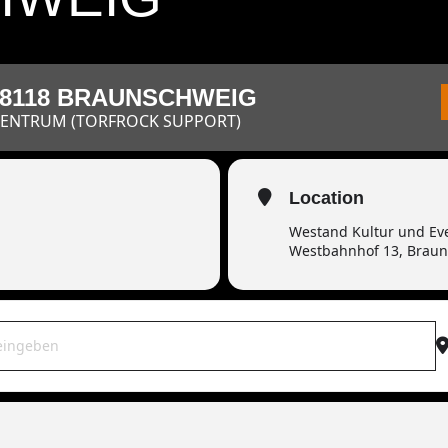
38118 BRAUNSCHWEIG
ENTRUM (TORFROCK SUPPORT)
Location
Westand Kultur und Ev
Westbahnhof 13, Brau
war live | 38118 Braunschweig [CTTU2dad8]