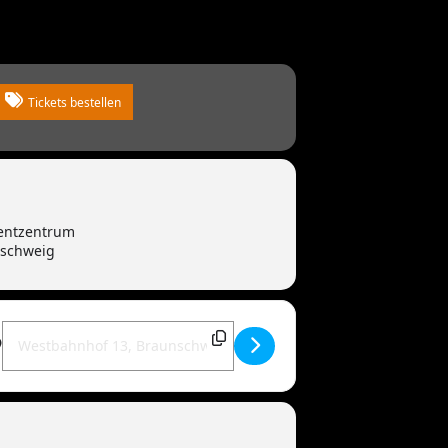
Tickets bestellen
entzentrum
nschweig
Destination Address - Mandowar live | 38118 Braunschweig [5pi