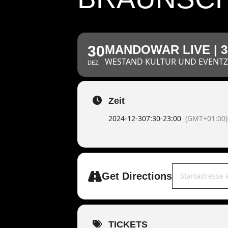
30
MANDOWAR LIVE | 
WESTAND KULTUR UND EVENTZ
DEZ
Zeit
2024-12-30
7:30
-
23:00
(GMT+01:00)
Address - Mando
Get Directions
TICKETS