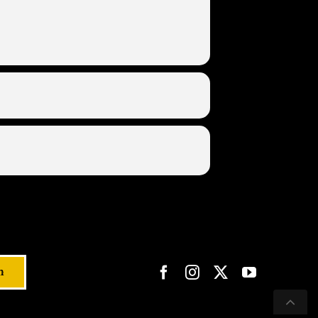
n
Nac
obe