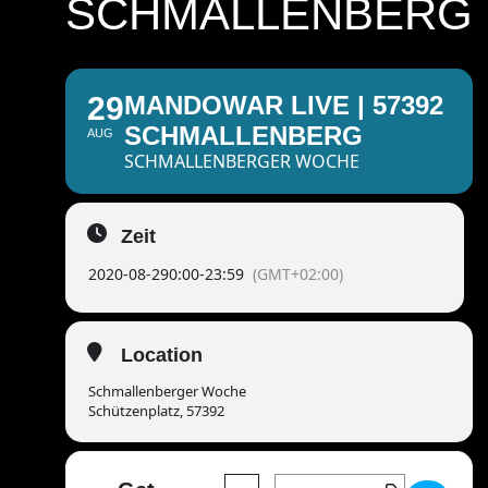
SCHMALLENBERG
29
MANDOWAR LIVE | 57392
SCHMALLENBERG
AUG
SCHMALLENBERGER WOCHE
Zeit
2020-08-29
0:00
-
23:59
(GMT+02:00)
Location
Schmallenberger Woche
Schützenplatz, 57392
Address - Mandowar live | 57392 S
Destination Address - Mando