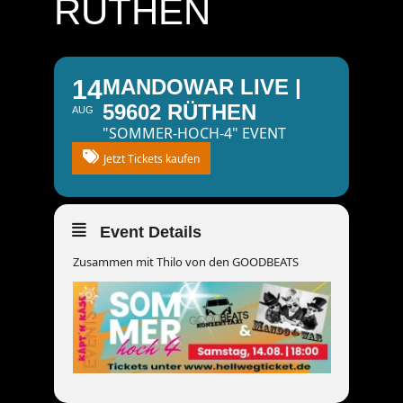
RÜTHEN
14
MANDOWAR LIVE |
59602 RÜTHEN
AUG
"SOMMER-HOCH-4" EVENT
Jetzt Tickets kaufen
Event Details
Zusammen mit Thilo von den GOODBEATS